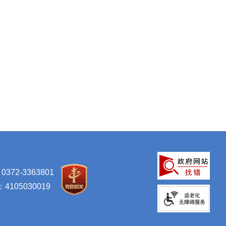
-3363801
105030019