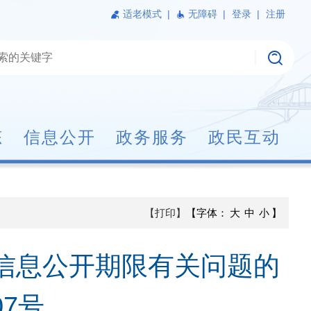
适老模式
|
无障碍 |
登录 |
注册
态
信息公开
政务服务
政民互动
【打印】
【字体：
大
中
小
】
信息公开期限有关问题的
07号