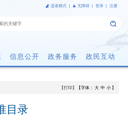
适老模式
|
无障碍 |
登录 |
注册
态
信息公开
政务服务
政民互动
【打印】
【字体：
大
中
小
】
准目录