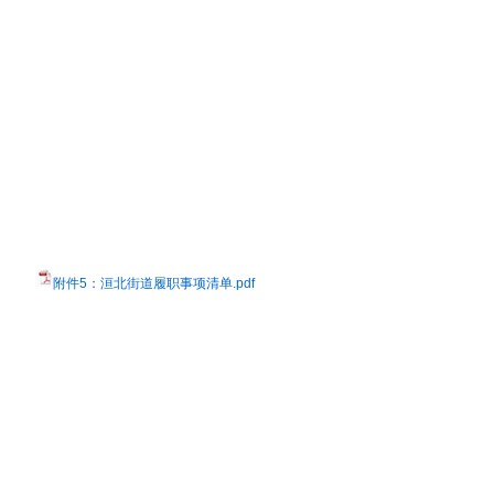
附件5：洹北街道履职事项清单.pdf