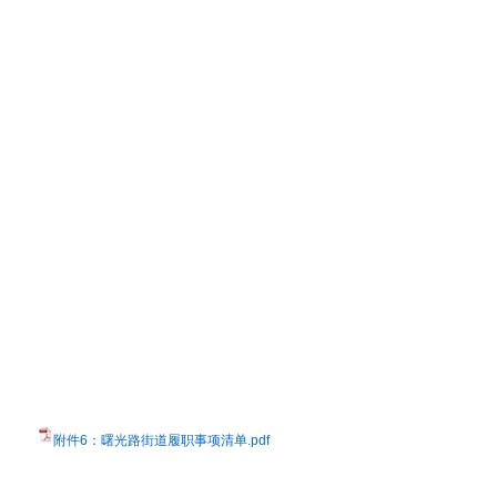
附件6：曙光路街道履职事项清单.pdf