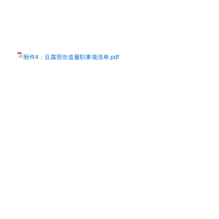
附件4：豆腐营街道履职事项清单.pdf