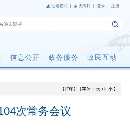
适老模式
|
无障碍 |
登录 |
注册
态
信息公开
政务服务
政民互动
【打印】
【字体：
大
中
小
】
04次常务会议