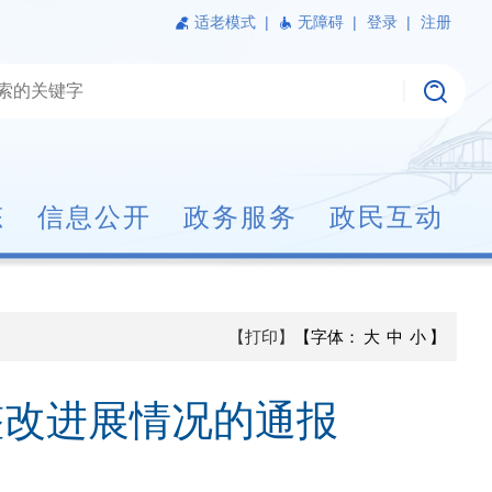
适老模式
|
无障碍 |
登录 |
注册
态
信息公开
政务服务
政民互动
【打印】
【字体：
大
中
小
】
整改进展情况的通报