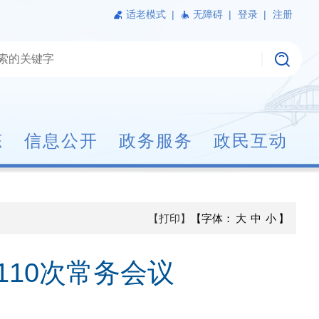
适老模式
|
无障碍 |
登录 |
注册
态
信息公开
政务服务
政民互动
【打印】
【字体：
大
中
小
】
10次常务会议