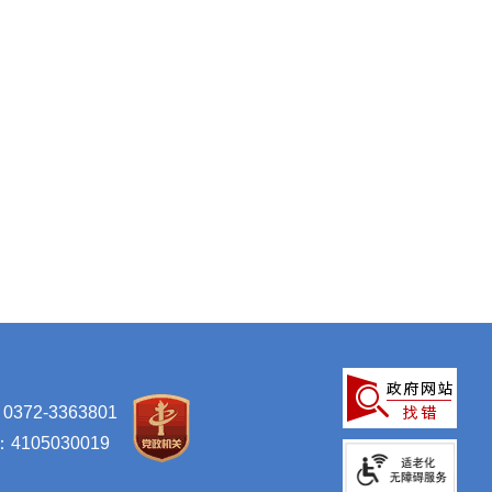
-3363801
105030019