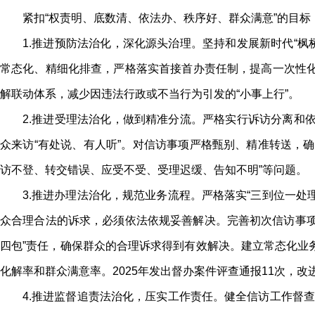
紧扣“权责明、底数清、依法办、秩序好、群众满意”的目
1.推进预防法治化，深化源头治理。坚持和发展新时代“枫
常态化、精细化排查，严格落实首接首办责任制，提高一次性化
解联动体系，减少因违法行政或不当行为引发的“小事上行”。
2.推进受理法治化，做到精准分流。严格实行诉访分离和依
众来访“有处说、有人听”。对信访事项严格甄别、精准转送，确
访不登、转交错误、应受不受、受理迟缓、告知不明”等问题。
3.推进办理法治化，规范业务流程。严格落实“三到位一
众合理合法的诉求，必须依法依规妥善解决。完善初次信访事项
四包”责任，确保群众的合理诉求得到有效解决。建立常态化业务
化解率和群众满意率。2025年发出督办案件评查通报11次，改
4.推进监督追责法治化，压实工作责任。健全信访工作督