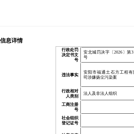
信息详情
行政处罚
安
北城罚决字
〔
2026
〕第
3
决定书文
号
号
安阳市福通土石方工程有
违法事实
司涉嫌扬尘污染案
行政相对
法人及非法人组织
人类别
工商注册
号
社会组织
登记证号