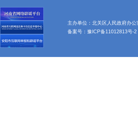
主办单位：北关区人民政府办公室 
备案号：
豫ICP备11012813号-2